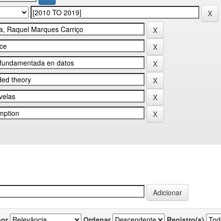
por
Ordenar
Registro(s)