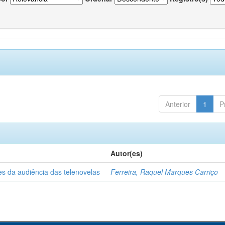
Anterior
1
P
Autor(es)
es da audiência das telenovelas
Ferreira, Raquel Marques Carriço