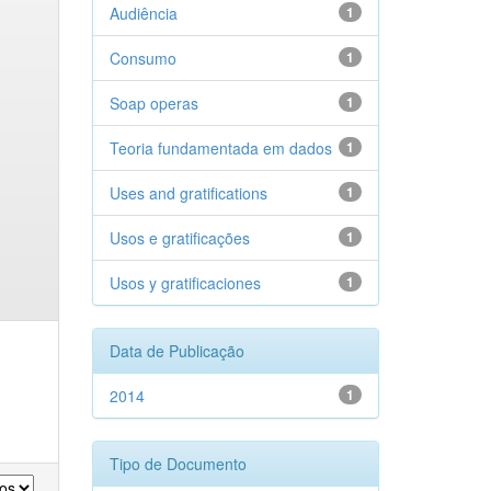
Audiência
1
Consumo
1
Soap operas
1
Teoria fundamentada em dados
1
Uses and gratifications
1
Usos e gratificações
1
Usos y gratificaciones
1
Data de Publicação
2014
1
Tipo de Documento