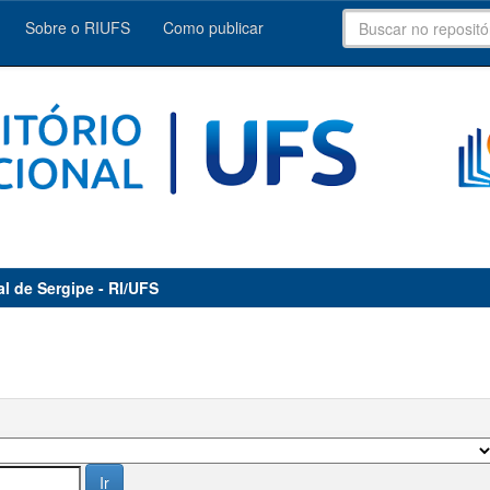
Sobre o RIUFS
Como publicar
al de Sergipe - RI/UFS