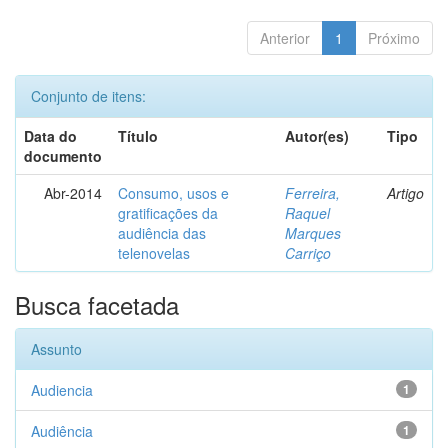
Anterior
1
Próximo
Conjunto de itens:
Data do
Título
Autor(es)
Tipo
documento
Abr-2014
Consumo, usos e
Ferreira,
Artigo
gratificações da
Raquel
audiência das
Marques
telenovelas
Carriço
Busca facetada
Assunto
Audiencia
1
Audiência
1