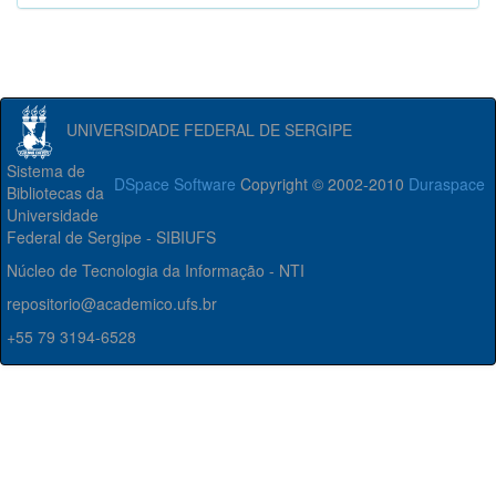
UNIVERSIDADE FEDERAL DE SERGIPE
Sistema de
DSpace Software
Copyright © 2002-2010
Duraspace
Bibliotecas da
Universidade
Federal de Sergipe - SIBIUFS
Núcleo de Tecnologia da Informação - NTI
repositorio@academico.ufs.br
+55 79 3194-6528