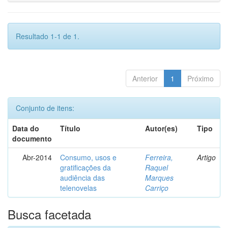
Resultado 1-1 de 1.
Anterior
1
Próximo
Conjunto de itens:
Data do
Título
Autor(es)
Tipo
documento
Abr-2014
Consumo, usos e
Ferreira,
Artigo
gratificações da
Raquel
audiência das
Marques
telenovelas
Carriço
Busca facetada