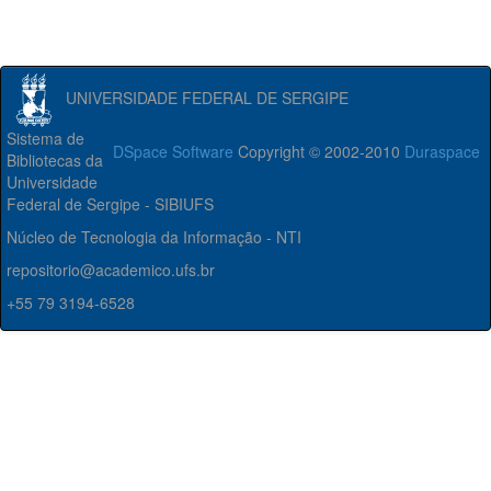
UNIVERSIDADE FEDERAL DE SERGIPE
Sistema de
DSpace Software
Copyright © 2002-2010
Duraspace
Bibliotecas da
Universidade
Federal de Sergipe - SIBIUFS
Núcleo de Tecnologia da Informação - NTI
repositorio@academico.ufs.br
+55 79 3194-6528