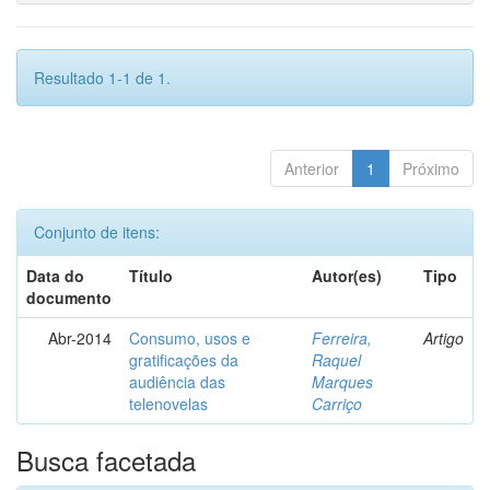
Resultado 1-1 de 1.
Anterior
1
Próximo
Conjunto de itens:
Data do
Título
Autor(es)
Tipo
documento
Abr-2014
Consumo, usos e
Ferreira,
Artigo
gratificações da
Raquel
audiência das
Marques
telenovelas
Carriço
Busca facetada