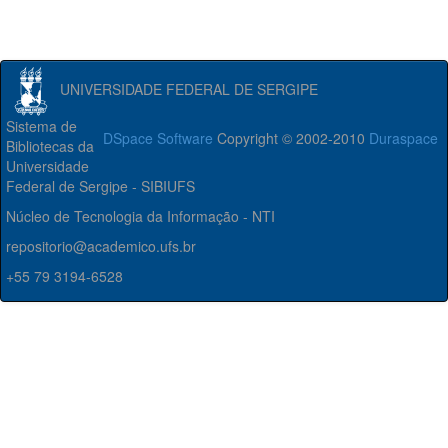
UNIVERSIDADE FEDERAL DE SERGIPE
Sistema de
DSpace Software
Copyright © 2002-2010
Duraspace
Bibliotecas da
Universidade
Federal de Sergipe - SIBIUFS
Núcleo de Tecnologia da Informação - NTI
repositorio@academico.ufs.br
+55 79 3194-6528