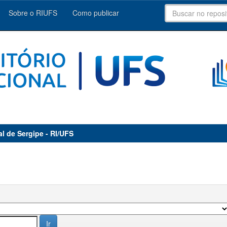
Sobre o RIUFS
Como publicar
al de Sergipe - RI/UFS