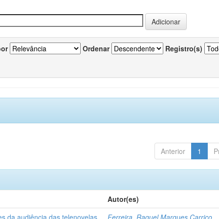
por
Ordenar
Registro(s)
Anterior
1
P
Autor(es)
es da audiência das telenovelas
Ferreira, Raquel Marques Carriço