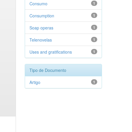
Consumo
1
Consumption
1
Soap operas
1
Telenovelas
1
Uses and gratifications
1
Tipo de Documento
Artigo
1