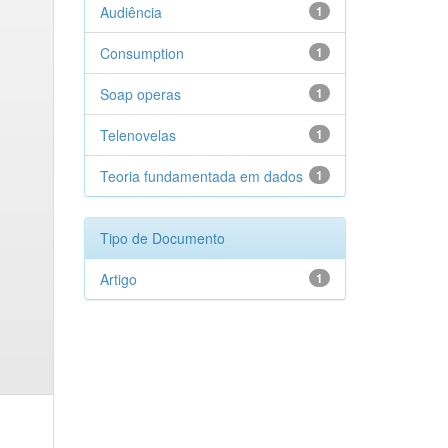
Audiência
1
Consumption
1
Soap operas
1
Telenovelas
1
Teoria fundamentada em dados
1
Tipo de Documento
Artigo
1