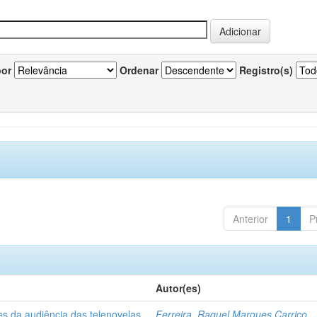
por
Ordenar
Registro(s)
Anterior
1
P
Autor(es)
es da audiência das telenovelas
Ferreira, Raquel Marques Carriço