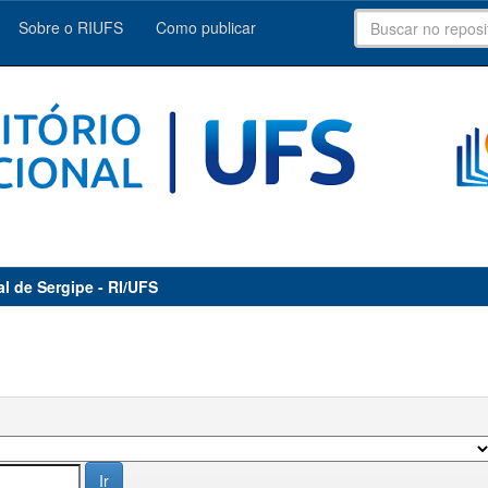
Sobre o RIUFS
Como publicar
al de Sergipe - RI/UFS