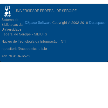
UNIVERSIDADE FEDERAL DE SERGIPE
Sistema de
DSpace Software
Copyright © 2002-2010
Duraspace
Bibliotecas da
Universidade
Federal de Sergipe - SIBIUFS
Núcleo de Tecnologia da Informação - NTI
repositorio@academico.ufs.br
+55 79 3194-6528