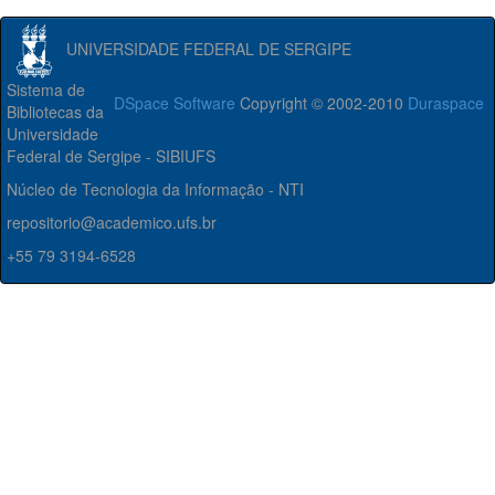
UNIVERSIDADE FEDERAL DE SERGIPE
Sistema de
DSpace Software
Copyright © 2002-2010
Duraspace
Bibliotecas da
Universidade
Federal de Sergipe - SIBIUFS
Núcleo de Tecnologia da Informação - NTI
repositorio@academico.ufs.br
+55 79 3194-6528