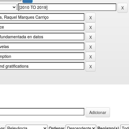
por
Ordenar
Registro(s)