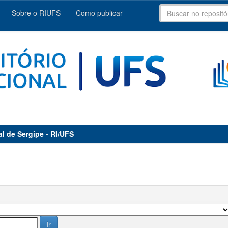
Sobre o RIUFS
Como publicar
al de Sergipe - RI/UFS