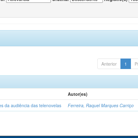
Anterior
1
P
Autor(es)
es da audiência das telenovelas
Ferreira, Raquel Marques Carriço