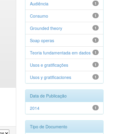
Audiência
1
Consumo
1
Grounded theory
1
Soap operas
1
Teoria fundamentada em dados
1
Usos e gratificações
1
Usos y gratificaciones
1
Data de Publicação
2014
1
Tipo de Documento