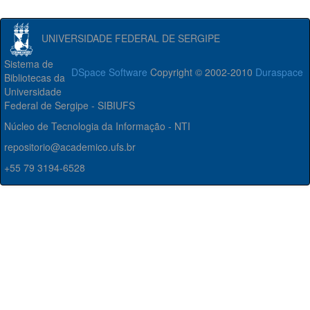
UNIVERSIDADE FEDERAL DE SERGIPE
Sistema de
DSpace Software
Copyright © 2002-2010
Duraspace
Bibliotecas da
Universidade
Federal de Sergipe - SIBIUFS
Núcleo de Tecnologia da Informação - NTI
repositorio@academico.ufs.br
+55 79 3194-6528