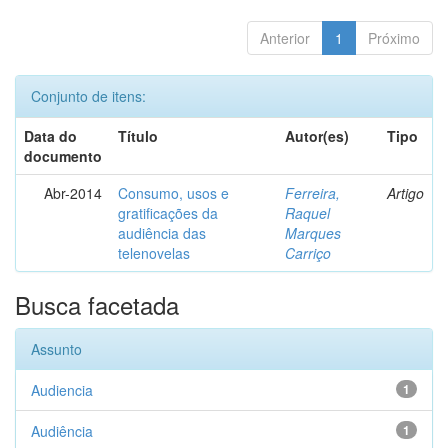
Anterior
1
Próximo
Conjunto de itens:
Data do
Título
Autor(es)
Tipo
documento
Abr-2014
Consumo, usos e
Ferreira,
Artigo
gratificações da
Raquel
audiência das
Marques
telenovelas
Carriço
Busca facetada
Assunto
Audiencia
1
Audiência
1