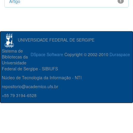
Artigo
1
UNIVERSIDADE FEDERAL DE SERGIPE
Sistema de
DSpace Software
Copyright © 2002-2010
Duraspace
Bibliotecas da
Universidade
Federal de Sergipe - SIBIUFS
Núcleo de Tecnologia da Informação - NTI
repositorio@academico.ufs.br
+55 79 3194-6528