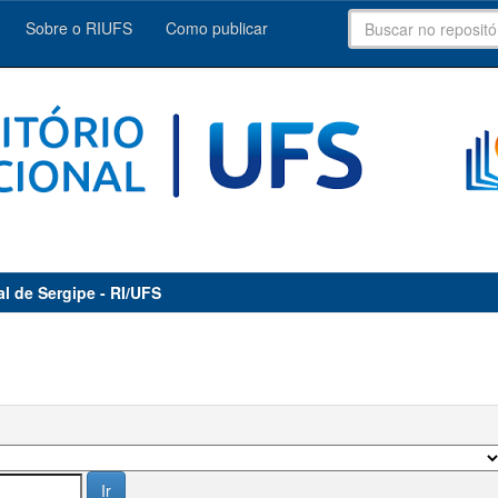
Sobre o RIUFS
Como publicar
al de Sergipe - RI/UFS