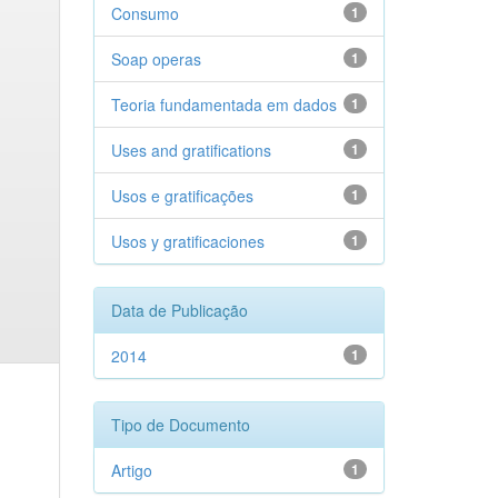
Consumo
1
Soap operas
1
Teoria fundamentada em dados
1
Uses and gratifications
1
Usos e gratificações
1
Usos y gratificaciones
1
Data de Publicação
2014
1
Tipo de Documento
Artigo
1