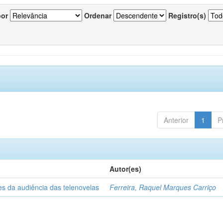
por
Ordenar
Registro(s)
Anterior
1
P
Autor(es)
es da audiência das telenovelas
Ferreira, Raquel Marques Carriço