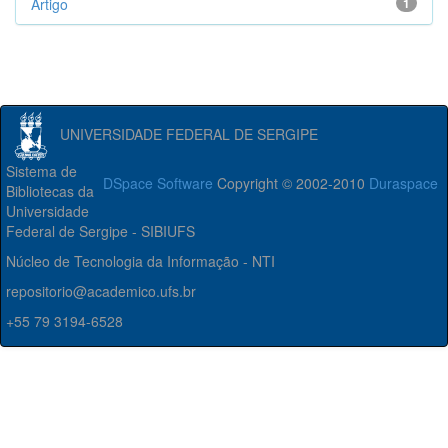
Artigo
1
UNIVERSIDADE FEDERAL DE SERGIPE
Sistema de
DSpace Software
Copyright © 2002-2010
Duraspace
Bibliotecas da
Universidade
Federal de Sergipe - SIBIUFS
Núcleo de Tecnologia da Informação - NTI
repositorio@academico.ufs.br
+55 79 3194-6528