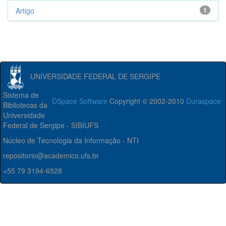
Artigo
1
UNIVERSIDADE FEDERAL DE SERGIPE
Sistema de
DSpace Software
Copyright © 2002-2010
Duraspace
Bibliotecas da
Universidade
Federal de Sergipe - SIBIUFS
Núcleo de Tecnologia da Informação - NTI
repositorio@academico.ufs.br
+55 79 3194-6528