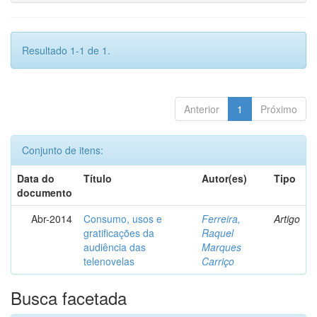
Resultado 1-1 de 1.
Anterior
1
Próximo
Conjunto de itens:
Data do
Título
Autor(es)
Tipo
documento
Abr-2014
Consumo, usos e
Ferreira,
Artigo
gratificações da
Raquel
audiência das
Marques
telenovelas
Carriço
Busca facetada