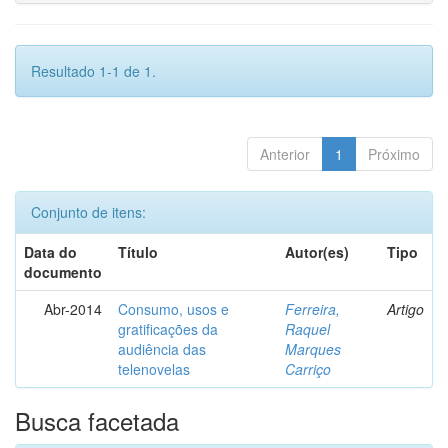
Resultado 1-1 de 1.
Anterior
1
Próximo
Conjunto de itens:
Data do
Título
Autor(es)
Tipo
documento
Abr-2014
Consumo, usos e
Ferreira,
Artigo
gratificações da
Raquel
audiência das
Marques
telenovelas
Carriço
Busca facetada