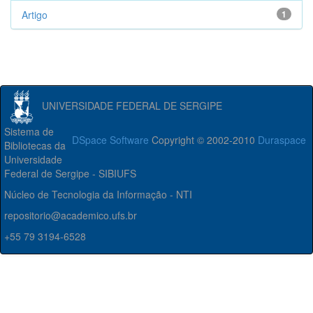
Artigo
1
UNIVERSIDADE FEDERAL DE SERGIPE
Sistema de
DSpace Software
Copyright © 2002-2010
Duraspace
Bibliotecas da
Universidade
Federal de Sergipe - SIBIUFS
Núcleo de Tecnologia da Informação - NTI
repositorio@academico.ufs.br
+55 79 3194-6528