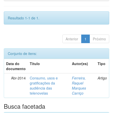
Resultado 1-1 de 1.
Anterior
1
Próximo
Conjunto de itens:
Data do
Título
Autor(es)
Tipo
documento
Abr-2014
Consumo, usos e
Ferreira,
Artigo
gratificações da
Raquel
audiência das
Marques
telenovelas
Carriço
Busca facetada