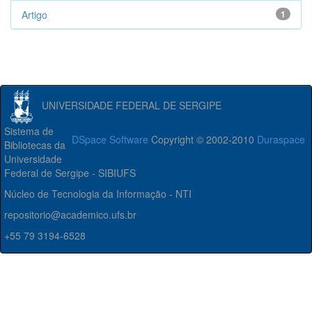
Artigo
1
UNIVERSIDADE FEDERAL DE SERGIPE
Sistema de
DSpace Software
Copyright © 2002-2010
Duraspace
Bibliotecas da
Universidade
Federal de Sergipe - SIBIUFS
Núcleo de Tecnologia da Informação - NTI
repositorio@academico.ufs.br
+55 79 3194-6528