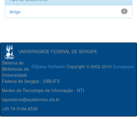
Artigo
1
UNIVERSIDADE FEDERAL DE SERGIPE
Sistema de
DSpace Software
Copyright © 2002-2010
Duraspace
Bibliotecas da
Universidade
Federal de Sergipe - SIBIUFS
Núcleo de Tecnologia da Informação - NTI
repositorio@academico.ufs.br
+55 79 3194-6528