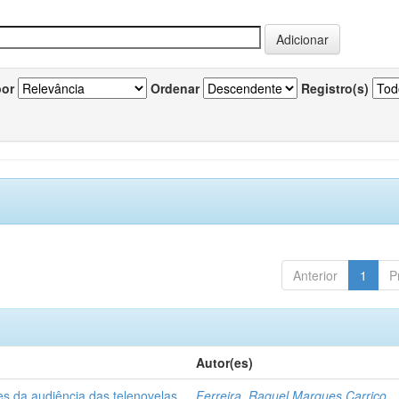
por
Ordenar
Registro(s)
Anterior
1
P
Autor(es)
es da audiência das telenovelas
Ferreira, Raquel Marques Carriço