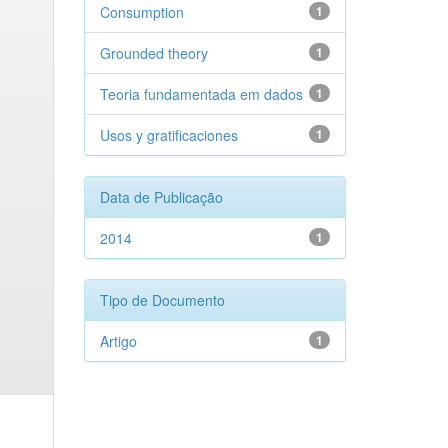
Consumption
1
Grounded theory
1
Teoria fundamentada em dados
1
Usos y gratificaciones
1
Data de Publicação
2014
1
Tipo de Documento
Artigo
1