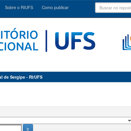
Sobre o RIUFS
Como publicar
al de Sergipe - RI/UFS