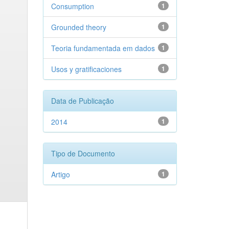
Consumption
1
Grounded theory
1
Teoria fundamentada em dados
1
Usos y gratificaciones
1
Data de Publicação
2014
1
Tipo de Documento
Artigo
1