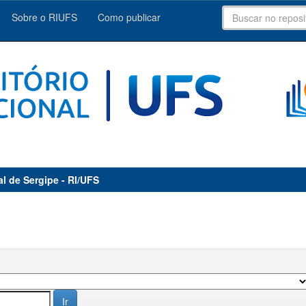
Sobre o RIUFS
Como publicar
al de Sergipe - RI/UFS