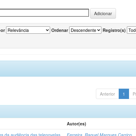
por
Ordenar
Registro(s)
Anterior
1
P
Autor(es)
es da audiência das telenovelas
Ferreira, Raquel Marques Carriço