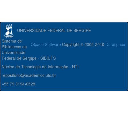
UNIVERSIDADE FEDERAL DE SERGIPE
Sistema de
DSpace Software
Copyright © 2002-2010
Duraspace
Bibliotecas da
Universidade
Federal de Sergipe - SIBIUFS
Núcleo de Tecnologia da Informação - NTI
repositorio@academico.ufs.br
+55 79 3194-6528