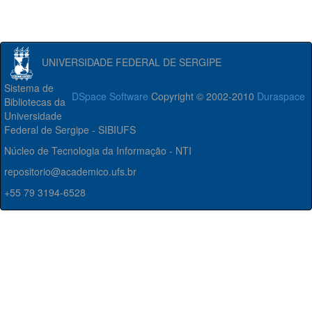
UNIVERSIDADE FEDERAL DE SERGIPE
Sistema de
DSpace Software
Copyright © 2002-2010
Duraspace
Bibliotecas da
Universidade
Federal de Sergipe - SIBIUFS
Núcleo de Tecnologia da Informação - NTI
repositorio@academico.ufs.br
+55 79 3194-6528