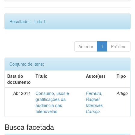
Resultado 1-1 de 1.
Anterior
1
Próximo
Conjunto de itens:
Data do
Título
Autor(es)
Tipo
documento
Abr-2014
Consumo, usos e
Ferreira,
Artigo
gratificações da
Raquel
audiência das
Marques
telenovelas
Carriço
Busca facetada