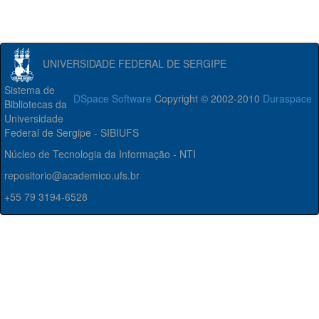
UNIVERSIDADE FEDERAL DE SERGIPE
Sistema de
DSpace Software
Copyright © 2002-2010
Duraspace
Bibliotecas da
Universidade
Federal de Sergipe - SIBIUFS
Núcleo de Tecnologia da Informação - NTI
repositorio@academico.ufs.br
+55 79 3194-6528