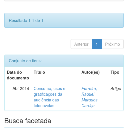
Resultado 1-1 de 1.
Anterior
1
Próximo
Conjunto de itens:
Data do
Título
Autor(es)
Tipo
documento
Abr-2014
Consumo, usos e
Ferreira,
Artigo
gratificações da
Raquel
audiência das
Marques
telenovelas
Carriço
Busca facetada