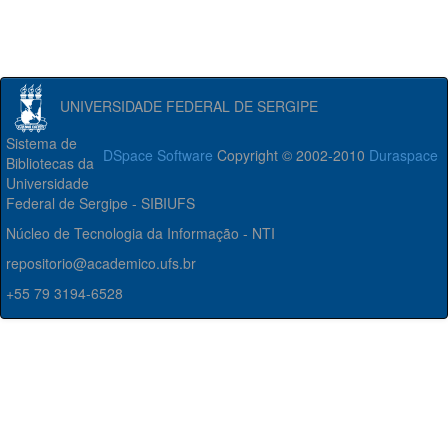
UNIVERSIDADE FEDERAL DE SERGIPE
Sistema de
DSpace Software
Copyright © 2002-2010
Duraspace
Bibliotecas da
Universidade
Federal de Sergipe - SIBIUFS
Núcleo de Tecnologia da Informação - NTI
repositorio@academico.ufs.br
+55 79 3194-6528