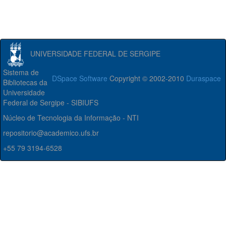
UNIVERSIDADE FEDERAL DE SERGIPE
Sistema de
DSpace Software
Copyright © 2002-2010
Duraspace
Bibliotecas da
Universidade
Federal de Sergipe - SIBIUFS
Núcleo de Tecnologia da Informação - NTI
repositorio@academico.ufs.br
+55 79 3194-6528