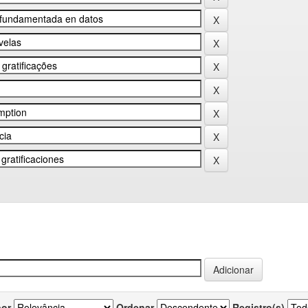
por
Ordenar
Registro(s)