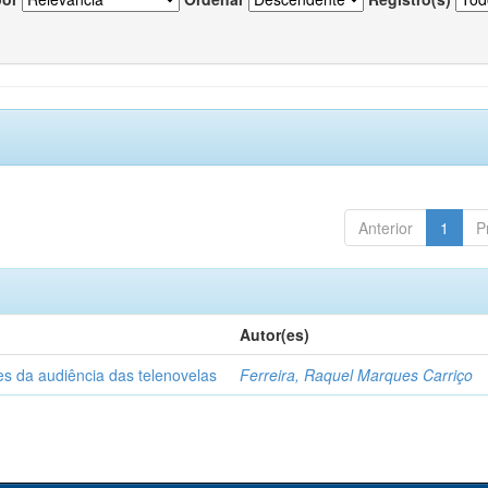
Anterior
1
P
Autor(es)
es da audiência das telenovelas
Ferreira, Raquel Marques Carriço