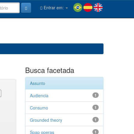
Entrar em:
Busca facetada
Assunto
Audiencia
1
Consumo
1
Grounded theory
1
Soap operas
1