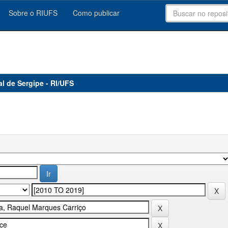
Sobre o RIUFS
Como publicar
al de Sergipe - RI/UFS