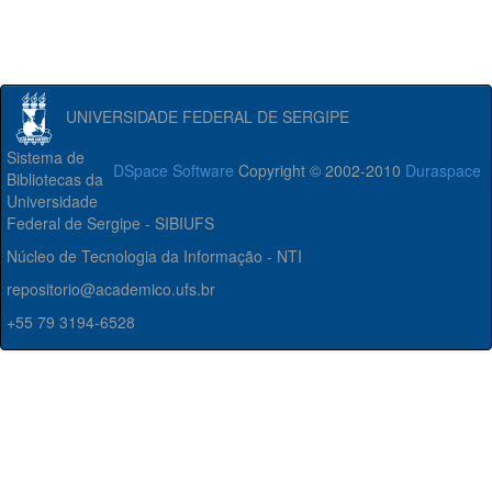
UNIVERSIDADE FEDERAL DE SERGIPE
Sistema de
DSpace Software
Copyright © 2002-2010
Duraspace
Bibliotecas da
Universidade
Federal de Sergipe - SIBIUFS
Núcleo de Tecnologia da Informação - NTI
repositorio@academico.ufs.br
+55 79 3194-6528