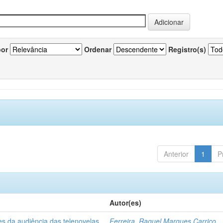
por
Ordenar
Registro(s)
Anterior
1
P
Autor(es)
es da audiência das telenovelas
Ferreira, Raquel Marques Carriço