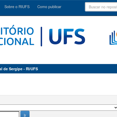
Sobre o RIUFS
Como publicar
al de Sergipe - RI/UFS