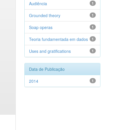
Audiência
1
Grounded theory
1
Soap operas
1
Teoria fundamentada em dados
1
Uses and gratifications
1
Data de Publicação
2014
1