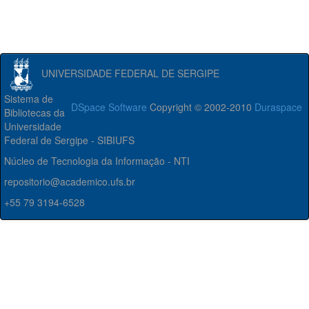
UNIVERSIDADE FEDERAL DE SERGIPE
Sistema de
DSpace Software
Copyright © 2002-2010
Duraspace
Bibliotecas da
Universidade
Federal de Sergipe - SIBIUFS
Núcleo de Tecnologia da Informação - NTI
repositorio@academico.ufs.br
+55 79 3194-6528