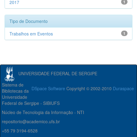
2017
1
Tipo de Documento
Trabalhos em Eventos
1
UNIVERSIDADE FEDERAL DE SERGIPE
Sistema de
DSpace Software
Copyright © 2002-2010
Duraspace
Bibliotecas da
Universidade
Federal de Sergipe - SIBIUFS
Núcleo de Tecnologia da Informação - NTI
repositorio@academico.ufs.br
+55 79 3194-6528