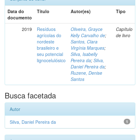
Data do
Título
Autor(es)
Tipo
documento
2019
Resíduos
Oliveira, Grayce
Capítulo
agrícolas do
Kelly Carvalho de
;
de livro
nordeste
Santos, Clara
brasileiro e
Virgínia Marques
;
seu potencial
Silva, Isabelly
lignocelulósico
Pereira da
;
Silva,
Daniel Pereira da
;
Ruzene, Denise
Santos
Busca facetada
Autor
Silva, Daniel Pereira da
1