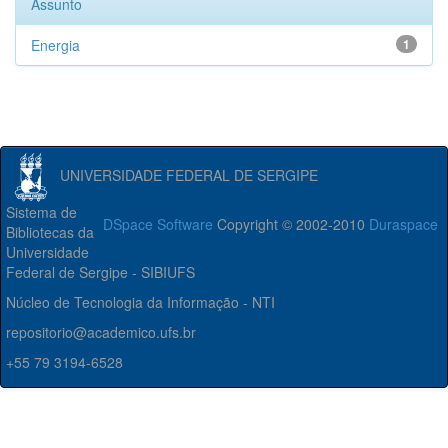
Assunto
Energia
1
UNIVERSIDADE FEDERAL DE SERGIPE
Sistema de
DSpace Software
Copyright © 2002-2010
Duraspace
Bibliotecas da
Universidade
Federal de Sergipe - SIBIUFS
Núcleo de Tecnologia da Informação - NTI
repositorio@academico.ufs.br
+55 79 3194-6528