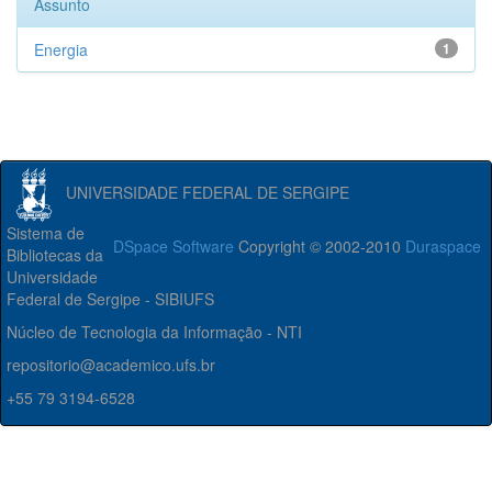
Assunto
Energia
1
UNIVERSIDADE FEDERAL DE SERGIPE
Sistema de
DSpace Software
Copyright © 2002-2010
Duraspace
Bibliotecas da
Universidade
Federal de Sergipe - SIBIUFS
Núcleo de Tecnologia da Informação - NTI
repositorio@academico.ufs.br
+55 79 3194-6528