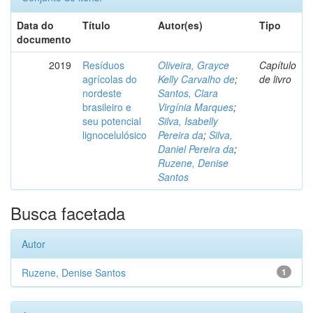
Data do
Título
Autor(es)
Tipo
documento
2019
Resíduos
Oliveira, Grayce
Capítulo
agrícolas do
Kelly Carvalho de
;
de livro
nordeste
Santos, Clara
brasileiro e
Virgínia Marques
;
seu potencial
Silva, Isabelly
lignocelulósico
Pereira da
;
Silva,
Daniel Pereira da
;
Ruzene, Denise
Santos
Busca facetada
Autor
Ruzene, Denise Santos
1