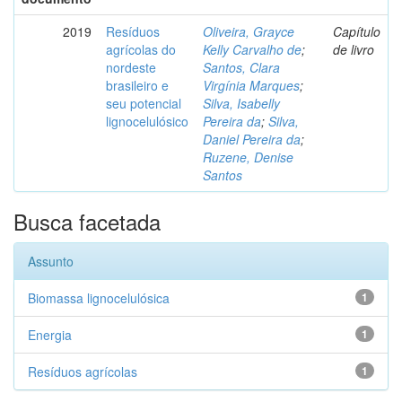
2019
Resíduos
Oliveira, Grayce
Capítulo
agrícolas do
Kelly Carvalho de
;
de livro
nordeste
Santos, Clara
brasileiro e
Virgínia Marques
;
seu potencial
Silva, Isabelly
lignocelulósico
Pereira da
;
Silva,
Daniel Pereira da
;
Ruzene, Denise
Santos
Busca facetada
Assunto
Biomassa lignocelulósica
1
Energia
1
Resíduos agrícolas
1