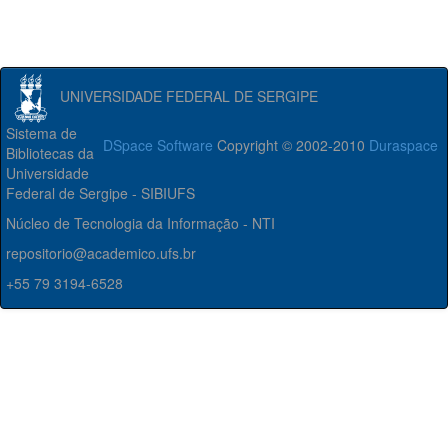
UNIVERSIDADE FEDERAL DE SERGIPE
Sistema de
DSpace Software
Copyright © 2002-2010
Duraspace
Bibliotecas da
Universidade
Federal de Sergipe - SIBIUFS
Núcleo de Tecnologia da Informação - NTI
repositorio@academico.ufs.br
+55 79 3194-6528