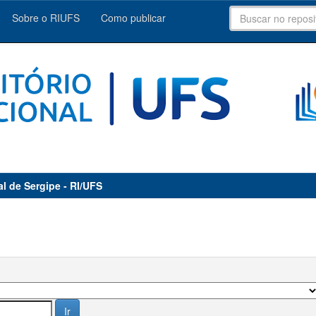
Sobre o RIUFS
Como publicar
al de Sergipe - RI/UFS