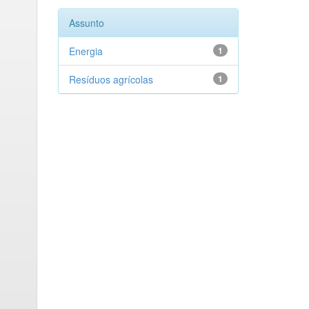
Assunto
Energia
1
Resíduos agrícolas
1