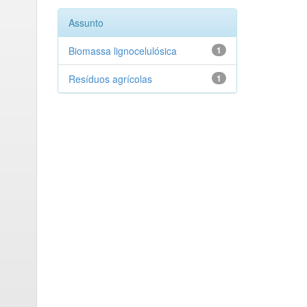
Assunto
Biomassa lignocelulósica
1
Resíduos agrícolas
1