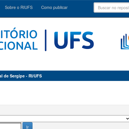
Sobre o RIUFS
Como publicar
al de Sergipe - RI/UFS