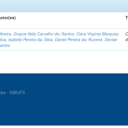
utor(es)
T
liveira, Grayce Kelly Carvalho de
;
Santos, Clara Virgínia Marques
;
C
ilva, Isabelly Pereira da
;
Silva, Daniel Pereira da
;
Ruzene, Denise
d
antos
gipe - SIBIUFS