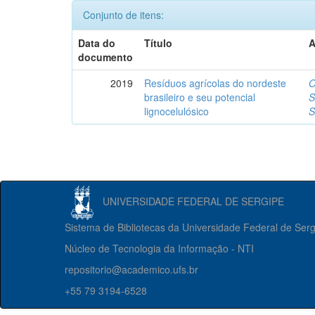
Conjunto de itens:
Data do
Título
A
documento
2019
Resíduos agrícolas do nordeste
O
brasileiro e seu potencial
S
lignocelulósico
S
UNIVERSIDADE FEDERAL DE SERGIPE
Sistema de Bibliotecas da Universidade Federal de Ser
Núcleo de Tecnologia da Informação - NTI
repositorio@academico.ufs.br
+55 79 3194-6528