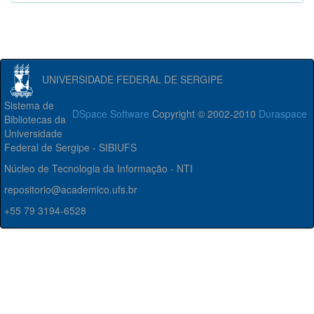
UNIVERSIDADE FEDERAL DE SERGIPE
Sistema de
DSpace Software
Copyright © 2002-2010
Duraspace
Bibliotecas da
Universidade
Federal de Sergipe - SIBIUFS
Núcleo de Tecnologia da Informação - NTI
repositorio@academico.ufs.br
+55 79 3194-6528