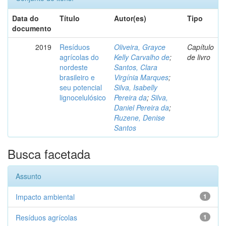
Data do
Título
Autor(es)
Tipo
documento
2019
Resíduos
Oliveira, Grayce
Capítulo
agrícolas do
Kelly Carvalho de
;
de livro
nordeste
Santos, Clara
brasileiro e
Virgínia Marques
;
seu potencial
Silva, Isabelly
lignocelulósico
Pereira da
;
Silva,
Daniel Pereira da
;
Ruzene, Denise
Santos
Busca facetada
Assunto
Impacto ambiental
1
Resíduos agrícolas
1