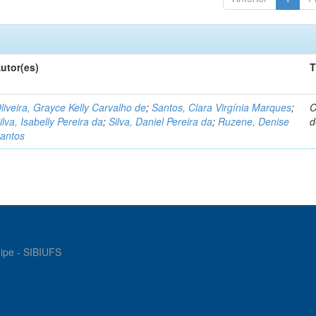
utor(es)
T
liveira, Grayce Kelly Carvalho de
;
Santos, Clara Virgínia Marques
;
C
ilva, Isabelly Pereira da
;
Silva, Daniel Pereira da
;
Ruzene, Denise
d
antos
gipe - SIBIUFS