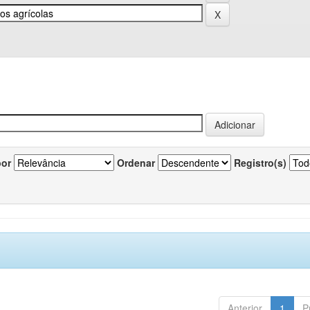
por
Ordenar
Registro(s)
Anterior
1
P