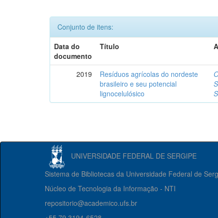
Conjunto de itens:
Data do
Título
A
documento
2019
Resíduos agrícolas do nordeste
O
brasileiro e seu potencial
S
lignocelulósico
S
UNIVERSIDADE FEDERAL DE SERGIPE
Sistema de Bibliotecas da Universidade Federal de Ser
Núcleo de Tecnologia da Informação - NTI
repositorio@academico.ufs.br
+55 79 3194-6528