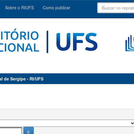
Sobre o RIUFS
Como publicar
al de Sergipe - RI/UFS