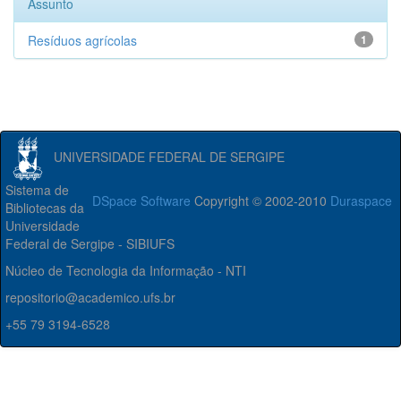
Assunto
Resíduos agrícolas
1
UNIVERSIDADE FEDERAL DE SERGIPE
Sistema de
DSpace Software
Copyright © 2002-2010
Duraspace
Bibliotecas da
Universidade
Federal de Sergipe - SIBIUFS
Núcleo de Tecnologia da Informação - NTI
repositorio@academico.ufs.br
+55 79 3194-6528