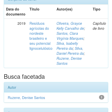
Data do
Título
Autor(es)
Tipo
documento
2019
Resíduos
Oliveira, Grayce
Capítulo
agrícolas do
Kelly Carvalho de
;
de livro
nordeste
Santos, Clara
brasileiro e
Virgínia Marques
;
seu potencial
Silva, Isabelly
lignocelulósico
Pereira da
;
Silva,
Daniel Pereira da
;
Ruzene, Denise
Santos
Busca facetada
Autor
Ruzene, Denise Santos
1