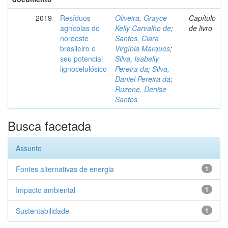
2019
Resíduos
Oliveira, Grayce
Capítulo
agrícolas do
Kelly Carvalho de
;
de livro
nordeste
Santos, Clara
brasileiro e
Virgínia Marques
;
seu potencial
Silva, Isabelly
lignocelulósico
Pereira da
;
Silva,
Daniel Pereira da
;
Ruzene, Denise
Santos
Busca facetada
Assunto
Fontes alternativas de energia
1
Impacto ambiental
1
Sustentabilidade
1