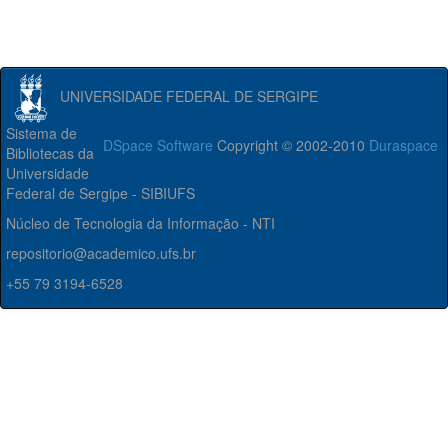
UNIVERSIDADE FEDERAL DE SERGIPE
Sistema de
DSpace Software
Copyright © 2002-2010
Duraspace
Bibliotecas da
Universidade
Federal de Sergipe - SIBIUFS
Núcleo de Tecnologia da Informação - NTI
repositorio@academico.ufs.br
+55 79 3194-6528