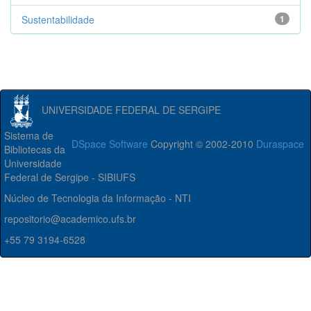
Sustentabilidade
1
UNIVERSIDADE FEDERAL DE SERGIPE
Sistema de
DSpace Software
Copyright © 2002-2010
Duraspace
Bibliotecas da
Universidade
Federal de Sergipe - SIBIUFS
Núcleo de Tecnologia da Informação - NTI
repositorio@academico.ufs.br
+55 79 3194-6528