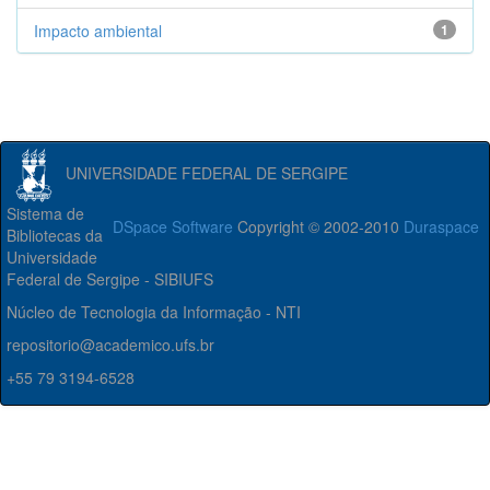
Impacto ambiental
1
UNIVERSIDADE FEDERAL DE SERGIPE
Sistema de
DSpace Software
Copyright © 2002-2010
Duraspace
Bibliotecas da
Universidade
Federal de Sergipe - SIBIUFS
Núcleo de Tecnologia da Informação - NTI
repositorio@academico.ufs.br
+55 79 3194-6528