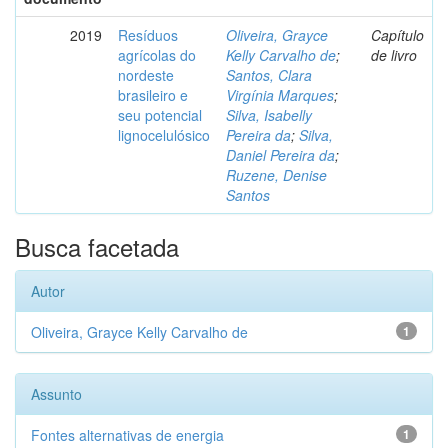
2019
Resíduos
Oliveira, Grayce
Capítulo
agrícolas do
Kelly Carvalho de
;
de livro
nordeste
Santos, Clara
brasileiro e
Virgínia Marques
;
seu potencial
Silva, Isabelly
lignocelulósico
Pereira da
;
Silva,
Daniel Pereira da
;
Ruzene, Denise
Santos
Busca facetada
Autor
Oliveira, Grayce Kelly Carvalho de
1
Assunto
Fontes alternativas de energia
1