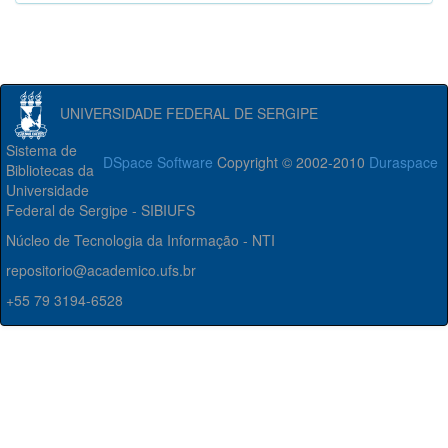
UNIVERSIDADE FEDERAL DE SERGIPE
Sistema de
DSpace Software
Copyright © 2002-2010
Duraspace
Bibliotecas da
Universidade
Federal de Sergipe - SIBIUFS
Núcleo de Tecnologia da Informação - NTI
repositorio@academico.ufs.br
+55 79 3194-6528