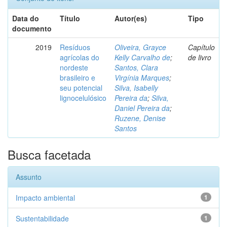
Data do
Título
Autor(es)
Tipo
documento
2019
Resíduos
Oliveira, Grayce
Capítulo
agrícolas do
Kelly Carvalho de
;
de livro
nordeste
Santos, Clara
brasileiro e
Virgínia Marques
;
seu potencial
Silva, Isabelly
lignocelulósico
Pereira da
;
Silva,
Daniel Pereira da
;
Ruzene, Denise
Santos
Busca facetada
Assunto
Impacto ambiental
1
Sustentabilidade
1