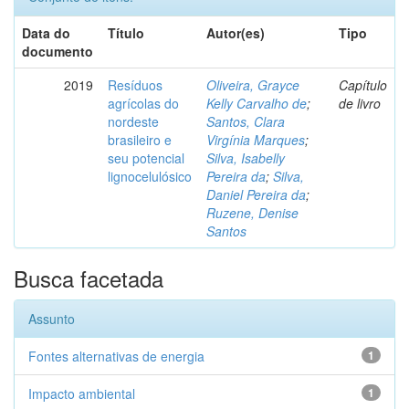
Data do
Título
Autor(es)
Tipo
documento
2019
Resíduos
Oliveira, Grayce
Capítulo
agrícolas do
Kelly Carvalho de
;
de livro
nordeste
Santos, Clara
brasileiro e
Virgínia Marques
;
seu potencial
Silva, Isabelly
lignocelulósico
Pereira da
;
Silva,
Daniel Pereira da
;
Ruzene, Denise
Santos
Busca facetada
Assunto
Fontes alternativas de energia
1
Impacto ambiental
1