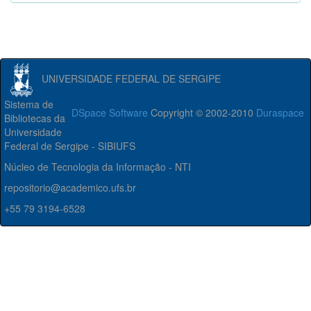
UNIVERSIDADE FEDERAL DE SERGIPE
Sistema de
DSpace Software
Copyright © 2002-2010
Duraspace
Bibliotecas da
Universidade
Federal de Sergipe - SIBIUFS
Núcleo de Tecnologia da Informação - NTI
repositorio@academico.ufs.br
+55 79 3194-6528