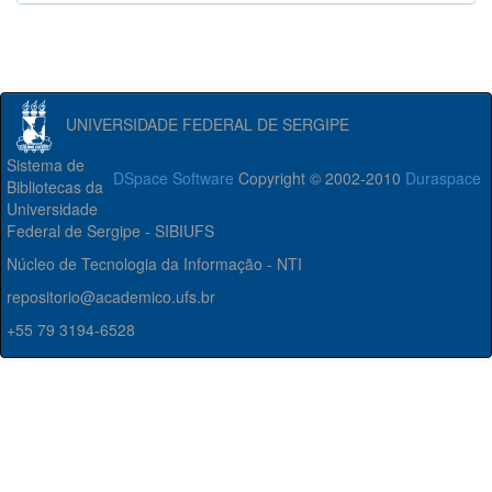
UNIVERSIDADE FEDERAL DE SERGIPE
Sistema de
DSpace Software
Copyright © 2002-2010
Duraspace
Bibliotecas da
Universidade
Federal de Sergipe - SIBIUFS
Núcleo de Tecnologia da Informação - NTI
repositorio@academico.ufs.br
+55 79 3194-6528