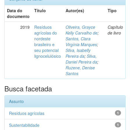
Data do
Título
Autor(es)
Tipo
documento
2019
Resíduos
Oliveira, Grayce
Capítulo
agrícolas do
Kelly Carvalho de
;
de livro
nordeste
Santos, Clara
brasileiro e
Virgínia Marques
;
seu potencial
Silva, Isabelly
lignocelulósico
Pereira da
;
Silva,
Daniel Pereira da
;
Ruzene, Denise
Santos
Busca facetada
Assunto
Resíduos agrícolas
1
Sustentabilidade
1