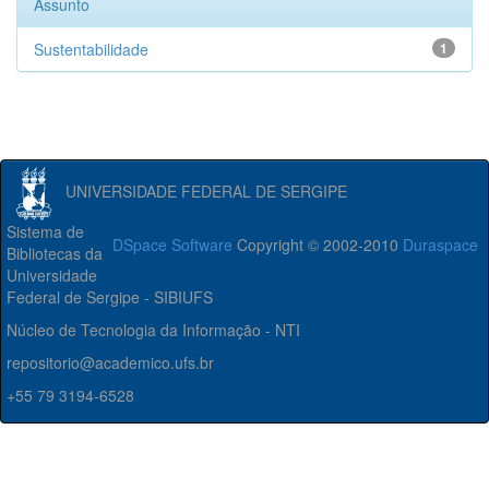
Assunto
Sustentabilidade
1
UNIVERSIDADE FEDERAL DE SERGIPE
Sistema de
DSpace Software
Copyright © 2002-2010
Duraspace
Bibliotecas da
Universidade
Federal de Sergipe - SIBIUFS
Núcleo de Tecnologia da Informação - NTI
repositorio@academico.ufs.br
+55 79 3194-6528