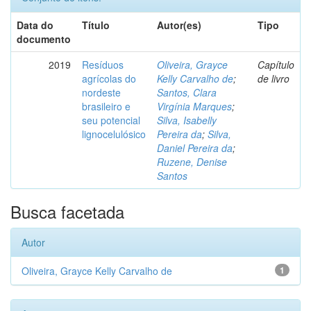
Data do
Título
Autor(es)
Tipo
documento
2019
Resíduos
Oliveira, Grayce
Capítulo
agrícolas do
Kelly Carvalho de
;
de livro
nordeste
Santos, Clara
brasileiro e
Virgínia Marques
;
seu potencial
Silva, Isabelly
lignocelulósico
Pereira da
;
Silva,
Daniel Pereira da
;
Ruzene, Denise
Santos
Busca facetada
Autor
Oliveira, Grayce Kelly Carvalho de
1