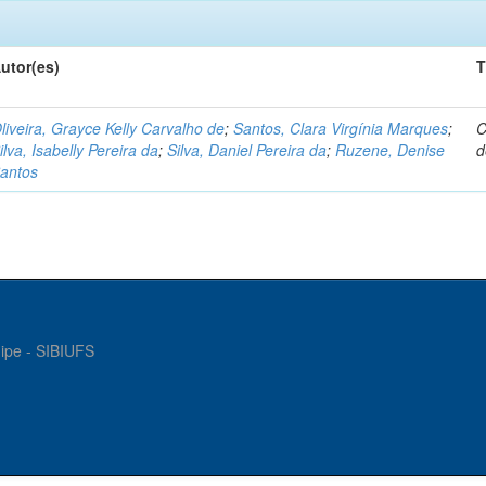
utor(es)
T
liveira, Grayce Kelly Carvalho de
;
Santos, Clara Virgínia Marques
;
C
ilva, Isabelly Pereira da
;
Silva, Daniel Pereira da
;
Ruzene, Denise
d
antos
gipe - SIBIUFS