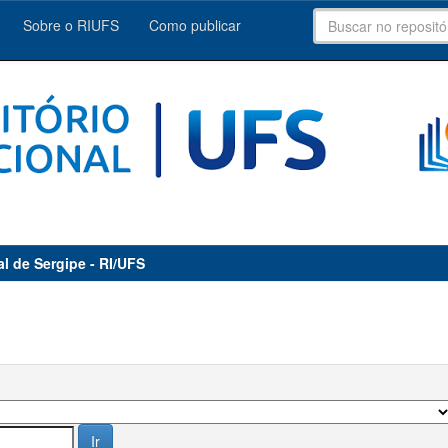
Sobre o RIUFS
Como publicar
al de Sergipe - RI/UFS