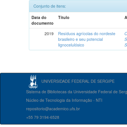
Conjunto de itens:
Data do
Título
A
documento
2019
Resíduos agrícolas do nordeste
O
brasileiro e seu potencial
S
lignocelulósico
S
UNIVERSIDADE FEDERAL DE SERGIPE
Sistema de Bibliotecas da Universidade Federal de Ser
Núcleo de Tecnologia da Informação - NTI
repositorio@academico.ufs.br
+55 79 3194-6528