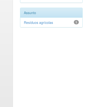
Assunto
Resíduos agrícolas
1