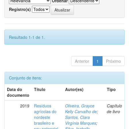
Ordenar
Registro(s)
Resultado 1-1 de 1.
Anterior
1
Próximo
Conjunto de itens:
Data do
Título
Autor(es)
Tipo
documento
2019
Resíduos
Oliveira, Grayce
Capítulo
agrícolas do
Kelly Carvalho de
;
de livro
nordeste
Santos, Clara
brasileiro e
Virgínia Marques
;
seu potencial
Silva, Isabelly