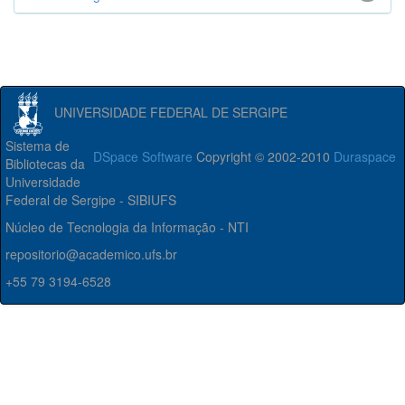
UNIVERSIDADE FEDERAL DE SERGIPE
Sistema de
DSpace Software
Copyright © 2002-2010
Duraspace
Bibliotecas da
Universidade
Federal de Sergipe - SIBIUFS
Núcleo de Tecnologia da Informação - NTI
repositorio@academico.ufs.br
+55 79 3194-6528