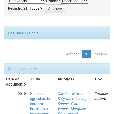
Ordenar
Registro(s)
Resultado 1-1 de 1.
Anterior
1
Próximo
Conjunto de itens:
Data do
Título
Autor(es)
Tipo
documento
2019
Resíduos
Oliveira, Grayce
Capítulo
agrícolas do
Kelly Carvalho de
;
de livro
nordeste
Santos, Clara
brasileiro e
Virgínia Marques
;
seu potencial
Silva, Isabelly