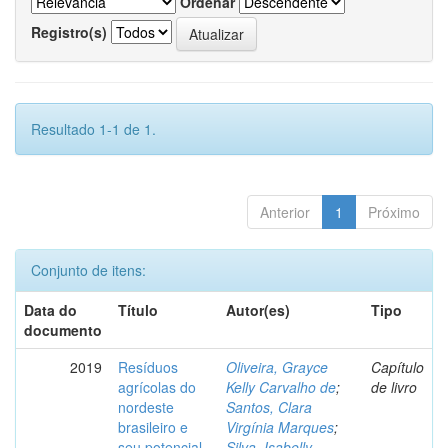
Ordenar
Registro(s)
Resultado 1-1 de 1.
Anterior
1
Próximo
Conjunto de itens:
Data do
Título
Autor(es)
Tipo
documento
2019
Resíduos
Oliveira, Grayce
Capítulo
agrícolas do
Kelly Carvalho de
;
de livro
nordeste
Santos, Clara
brasileiro e
Virgínia Marques
;
seu potencial
Silva, Isabelly