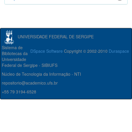
UNIVERSIDADE FEDERAL DE SERGIPE
Sistema de
DSpace Software
Copyright © 2002-2010
Duraspace
Bibliotecas da
Universidade
Federal de Sergipe - SIBIUFS
Núcleo de Tecnologia da Informação - NTI
repositorio@academico.ufs.br
+55 79 3194-6528