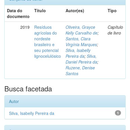
Data do
Título
Autor(es)
Tipo
documento
2019
Resíduos
Oliveira, Grayce
Capítulo
agrícolas do
Kelly Carvalho de
;
de livro
nordeste
Santos, Clara
brasileiro e
Virgínia Marques
;
seu potencial
Silva, Isabelly
lignocelulósico
Pereira da
;
Silva,
Daniel Pereira da
;
Ruzene, Denise
Santos
Busca facetada
Autor
Silva, Isabelly Pereira da
1