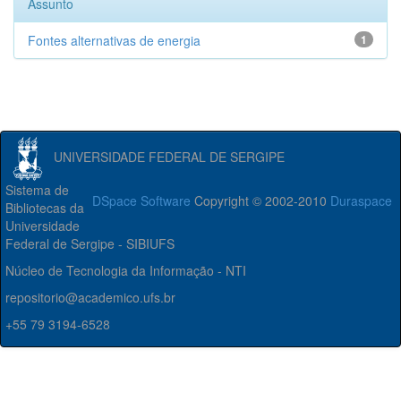
Assunto
Fontes alternativas de energia
1
UNIVERSIDADE FEDERAL DE SERGIPE
Sistema de
DSpace Software
Copyright © 2002-2010
Duraspace
Bibliotecas da
Universidade
Federal de Sergipe - SIBIUFS
Núcleo de Tecnologia da Informação - NTI
repositorio@academico.ufs.br
+55 79 3194-6528